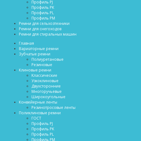
Профиль PJ
Профиль PK
Профиль PL
Профиль PM
Ремни для сельхозтехники
Ремни для снегоходов
Ремни для стиральных машин
Главная
Вариаторные ремни
Зубчатые ремни
Полиуретановые
Резиновые
Клиновые ремни
Классические
Узкоклиновые
Двухсторонние
Многоручьевые
Широкоугольные
Конвейерные ленты
Резинотросовые ленты
Поликлиновые ремни
ГОСТ
Профиль PJ
Профиль PK
Профиль PL
Профиль PM