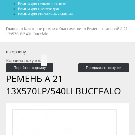
Ремни для сельхозтехники
Ремни для снегоходов
Ремни для стиральных машин
Главная
»
Клиновые ремни
»
Классические
»
Ремень клиновой A 21
13x570LP/540LI Bucefalo
в корзину
Корзина покупок
Перейти в корзину
Продолжить покупки
РЕМЕНЬ A 21
13X570LP/540LI BUCEFALO