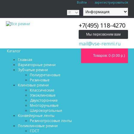
Войти
или
зарегистрироваться
+7(495) 118-4270
Мы перезвоним вам
mail@vse-remni.ru
Каталог
Товаров: 0 (0.00 р.)
Главная
Вариаторные ремни
Зубчатые ремни
Полиуретановые
Резиновые
Клиновые ремни
Классические
Узкоклиновые
Двухсторонние
Многоручьевые
Широкоугольные
Конвейерные ленты
Резинотросовые ленты
Поликлиновые ремни
ГОСТ