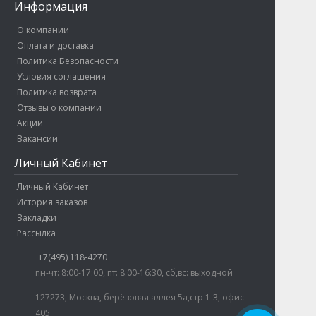
Информация
О компании
Оплата и доставка
Политика Безопасности
Условия соглашения
Политика возврата
Отзывы о компании
Акции
Вакансии
Личный Кабинет
Личный Кабинет
История заказов
Закладки
Антон Кравцов
Рассылка
Здравствуйте! Готов помочь
+7(495) 118-4270
вам. Напишите мне, если у
пн-чт: 8:00-17:00, пт: 8:00-16:30, сб,вс: выходной
вас появятся вопросы.
127273, Москва, берёзовая аллея 5а,стр 1-3, офис
405